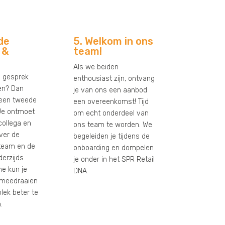
de
5. Welkom in ons
 &
team!
Als we beiden
e gesprek
enthousiast zijn, ontvang
en? Dan
je van ons een aanbod
een tweede
een overeenkomst! Tijd
 Je ontmoet
om echt onderdeel van
collega en
ons team te worden. We
ver de
begeleiden je tijdens de
 team en de
onboarding en dompelen
derzijds
je onder in het SPR Retail
e kun je
DNA.
 meedraaien
lek beter te
.