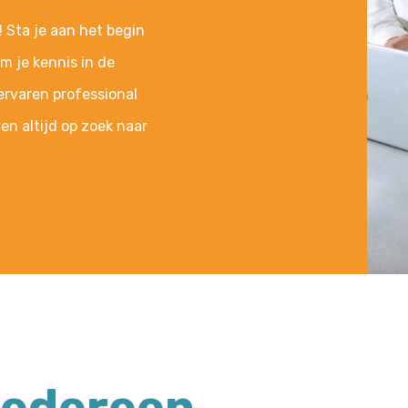
! Sta je aan het begin
m je kennis in de
 ervaren professional
en altijd op zoek naar
iedereen