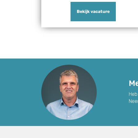
Bekijk vacature
Me
Heb 
Nee