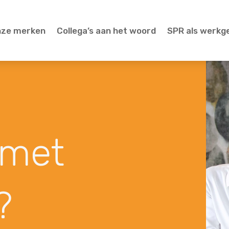
nze merken
Collega’s aan het woord
SPR als werkg
met
?