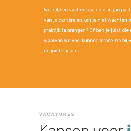
We hebben vast de baan die bij jou past
van je carrière en kan je niet wachten o
praktijk te brengen? Of ben je juist die
waarvan we veel kunnen leren? We blijv
de juiste balans.
VACATURES
Kansen voor