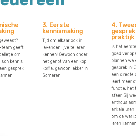
onische
3. Eerste
4. Twee
aking
kennismaking
gesprek
praktijk
 geweest?
Tijd om elkaar ook in
Is het eerst
-team geeft
levenden lijve te leren
goed verlop
belletje om
kennen! Gewoon onder
plannen we 
nisch kennis
het genot van een kop
gesprek in!
een gesprek
koffie, gewoon lekker in
een directe 
plannen.
Someren.
leert meer o
functie, het
sfeer. Bij we
enthousiasm
enkele uren
om de werkp
leren kennen