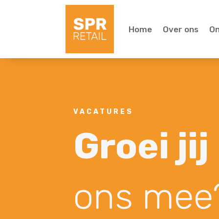
Home
Over ons
O
VACATURES
Groei jij
ons mee