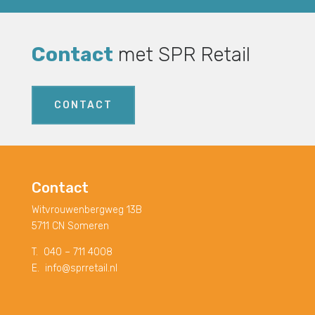
Contact
met SPR Retail
CONTACT
Contact
Witvrouwenbergweg 13B
5711 CN Someren
T.
040 – 711 4008
E.
info@sprretail.nl